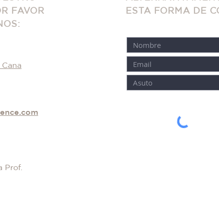
OR FAVOR
ESTA FORMA DE 
NOS
:
 Cana
dence.com
 Prof.