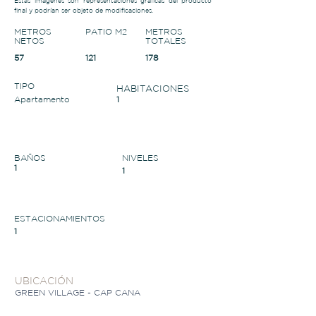
Estas imágenes son representaciones gráficas del producto
final y podrían ser objeto de modificaciones.
METROS
PATIO M2
METROS
NETOS
TOTALES
57
121
178
TIPO
HABITACIONES
Apartamento
1
BAÑOS
NIVELES
1
1
ESTACIONAMIENTOS
1
UBICACIÓN
GREEN VILLAGE - CAP CANA