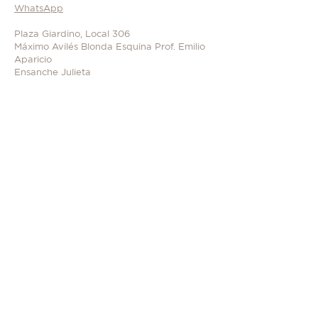
WhatsApp
Plaza Giardino, Local 306
Máximo Avilés Blonda Esquina Prof. Emilio
Aparicio
Ensanche Julieta
Santo Domingo, R. D.
ALTERNATIVAMENTE PUEDE
LLENAR ESTA FORMA DE
CONTACTO