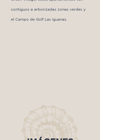
contiguos a arborizadas zonas verdes y
el Campo de Golf Las Iguanas.